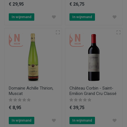
€ 29,95
€ 26,75
In wijnmand
In wijnmand
Domaine Achille Thirion,
Château Corbin - Saint-
Muscat
Emilion Grand Cru Classé
€ 8,95
€ 39,75
In wijnmand
In wijnmand