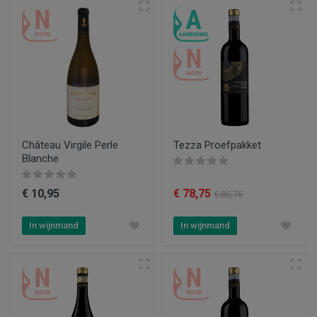
Château Virgile Perle
Tezza Proefpakket
Blanche
€ 10,95
€ 78,75
€ 85,75
In wijnmand
In wijnmand