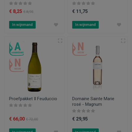
€ 8,25
€ 11,75
€ 8,95
In wijnmand
In wijnmand
Proefpakket Il Feuduccio
Domaine Sainte Marie
rosé - Magnum
€ 66,00
€ 29,95
€ 72,00