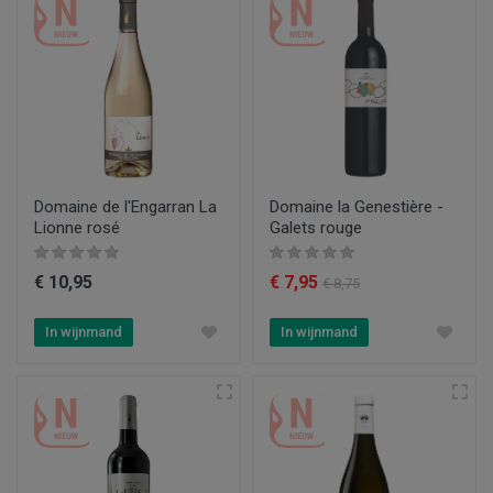
Domaine de l'Engarran La
Domaine la Genestière -
Lionne rosé
Galets rouge
€ 10,95
€ 7,95
€ 8,75
In wijnmand
In wijnmand