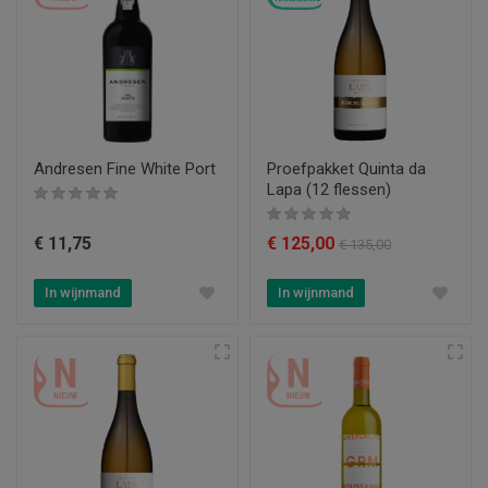
Andresen Fine White Port
Proefpakket Quinta da
Lapa (12 flessen)
€ 11,75
€ 125,00
€ 135,00
In wijnmand
In wijnmand