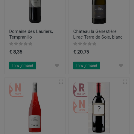
Domaine des Lauriers,
Château la Genestière
Tempranillo
Lirac Terre de Soie, blanc
€ 8,35
€ 20,75
In wijnmand
In wijnmand