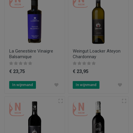
La Genestière Vinaigre
Weingut Loacker Ateyon
Balsamique
Chardonnay
€ 23,75
€ 23,95
In wijnmand
In wijnmand