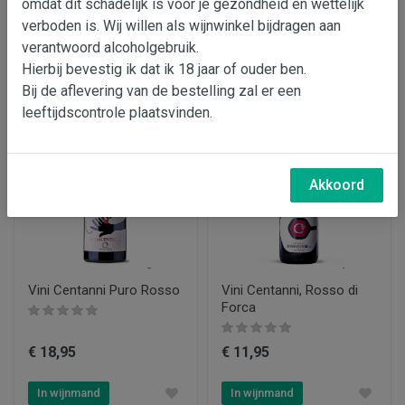
omdat dit schadelijk is voor je gezondheid en wettelijk
€ 204,95
€ 21,95
verboden is. Wij willen als wijnwinkel bijdragen aan
verantwoord alcoholgebruik.
In wijnmand
In wijnmand
Hierbij bevestig ik dat ik 18 jaar of ouder ben.
Bij de aflevering van de bestelling zal er een
leeftijdscontrole plaatsvinden.
Akkoord
Vini Centanni Puro Rosso
Vini Centanni, Rosso di
Forca
€ 18,95
€ 11,95
In wijnmand
In wijnmand