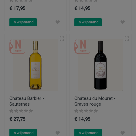
€ 17,95
€ 14,95
In wijnmand
In wijnmand
Château Barbier -
Château du Mouret -
Sauternes
Graves rouge
€ 27,75
€ 14,95
In wijnmand
In wijnmand