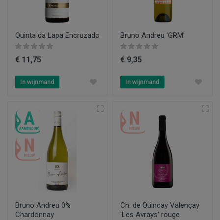
Quinta da Lapa Encruzado
Bruno Andreu 'GRM'
€ 11,75
€ 9,35
In wijnmand
In wijnmand
Bruno Andreu 0%
Ch. de Quincay Valençay
Chardonnay
'Les Avrays' rouge