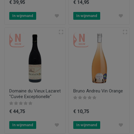
€ 39,95
€ 14,95
In wijnmand
In wijnmand
Domaine du Vieux Lazaret
Bruno Andreu Vin Orange
"Cuvée Exceptionelle"
€ 44,75
€ 10,75
In wijnmand
In wijnmand