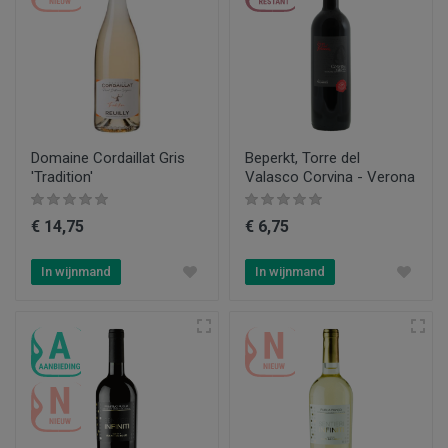
Domaine Cordaillat Gris
Beperkt, Torre del
'Tradition'
Valasco Corvina - Verona
€ 14,75
€ 6,75
In wijnmand
In wijnmand