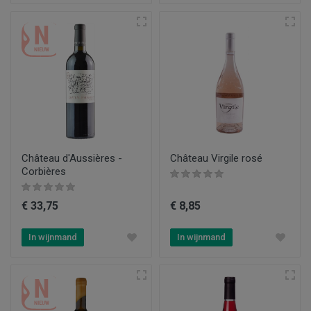
Château d'Aussières -
Château Virgile rosé
Corbières
€ 33,75
€ 8,85
In wijnmand
In wijnmand