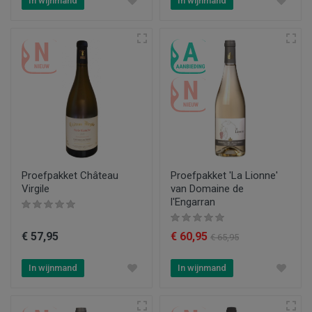
In wijnmand
In wijnmand
Proefpakket Château
Proefpakket 'La Lionne'
Virgile
van Domaine de
l'Engarran
€ 57,95
€ 60,95
€ 65,95
In wijnmand
In wijnmand