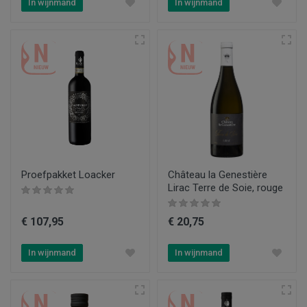
In wijnmand
In wijnmand
Proefpakket Loacker
Château la Genestière
Lirac Terre de Soie, rouge
€ 107,95
€ 20,75
In wijnmand
In wijnmand