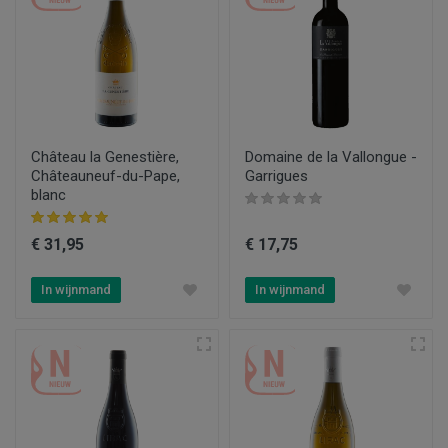
Château la Genestière,
Domaine de la Vallongue -
Châteauneuf-du-Pape,
Garrigues
blanc
€ 31,95
€ 17,75
In wijnmand
In wijnmand