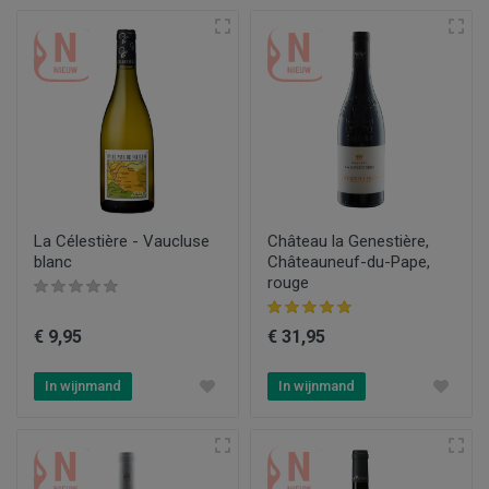
La Célestière - Vaucluse
Château la Genestière,
blanc
Châteauneuf-du-Pape,
rouge
€ 9,95
€ 31,95
In wijnmand
In wijnmand