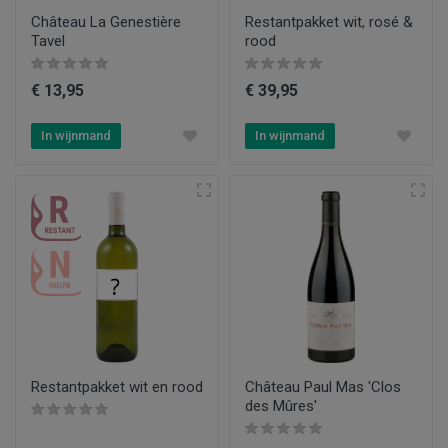
Château La Genestière
Restantpakket wit, rosé &
Tavel
rood
€ 13,95
€ 39,95
In wijnmand
In wijnmand
Restantpakket wit en rood
Château Paul Mas 'Clos
des Mûres'