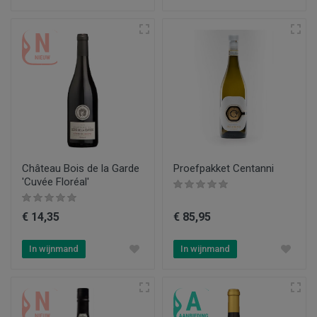
Château Bois de la Garde
Proefpakket Centanni
'Cuvée Floréal'
€ 14,35
€ 85,95
In wijnmand
In wijnmand