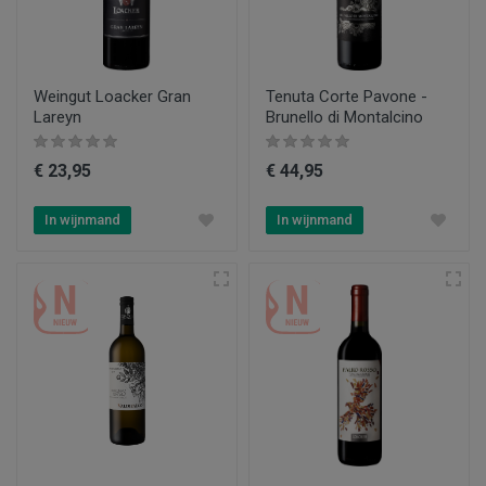
Weingut Loacker Gran
Tenuta Corte Pavone -
Lareyn
Brunello di Montalcino
€ 23,95
€ 44,95
In wijnmand
In wijnmand