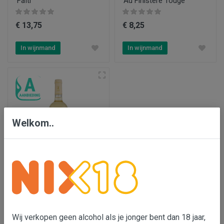
'Faïti'
'Au Finistère' rouge
€ 13,75
€ 8,25
In wijnmand
In wijnmand
Welkom..
Château Hauterive le Haut
'Sainte Marie' blanc
€ 7,55
€ 8,25
Wij verkopen geen alcohol als je jonger bent dan 18 jaar,