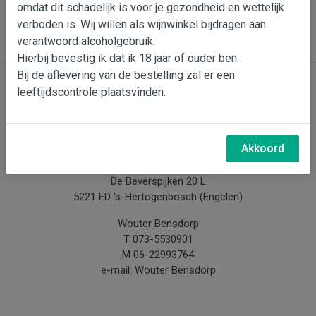
omdat dit schadelijk is voor je gezondheid en wettelijk
In wijnmand
verboden is. Wij willen als wijnwinkel bijdragen aan
verantwoord alcoholgebruik.
Hierbij bevestig ik dat ik 18 jaar of ouder ben.
Bij de aflevering van de bestelling zal er een
leeftijdscontrole plaatsvinden.
Contact
Bensdorp Wijnen, De Confrerie en Wijnkado
Akkoord
Bedrijventerrein 'De Vutter'
De Beverspijken 20 L
5221 ED 's-Hertogenbosch (Engelen)
Wouter Bensdorp
T 073-5530901
M 06-22993764
e-mail: Wouter Bensdorp