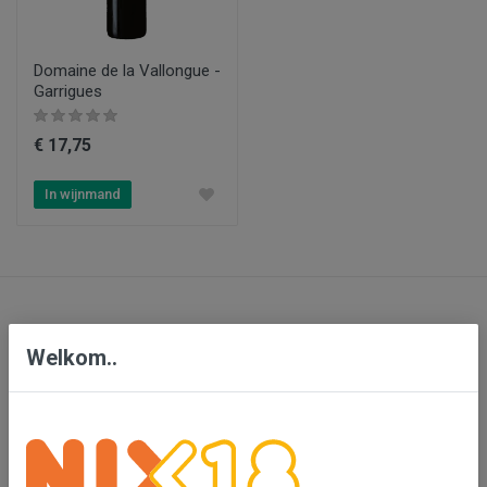
Domaine de la Vallongue -
Garrigues
€ 17,75
In wijnmand
Contact
Welkom..
Bensdorp Wijnen, De Confrerie en Wijnkado
Bedrijventerrein 'De Vutter'
De Beverspijken 20 L
5221 ED 's-Hertogenbosch (Engelen)