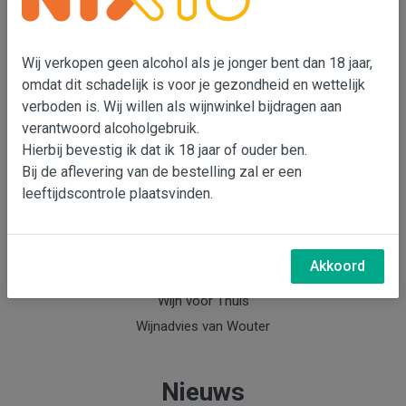
Wouter Bensdorp
T 073-5530901
Wij verkopen geen alcohol als je jonger bent dan 18 jaar,
M 06-22993764
omdat dit schadelijk is voor je gezondheid en wettelijk
e-mail: Wouter Bensdorp
verboden is. Wij willen als wijnwinkel bijdragen aan
verantwoord alcoholgebruik.
Hierbij bevestig ik dat ik 18 jaar of ouder ben.
Info
Bij de aflevering van de bestelling zal er een
leeftijdscontrole plaatsvinden.
Over Wouter Bensdorp & Bensdorp Wijnen
Nieuwsbrief Bensdorp Wijnen
Wijnabonnement
Akkoord
Keldermanagement
Wijn voor Thuis
Wijnadvies van Wouter
Nieuws