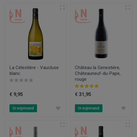
La Célestière - Vaucluse
Château la Genestière,
blanc
Châteauneuf-du-Pape,
rouge
€ 9,95
€ 31,95
In wijnmand
In wijnmand