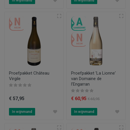
In wijnmand
In wijnmand
Proefpakket Château
Proefpakket 'La Lionne'
Virgile
van Domaine de
l'Engarran
€ 57,95
€ 60,95
€ 65,95
In wijnmand
In wijnmand