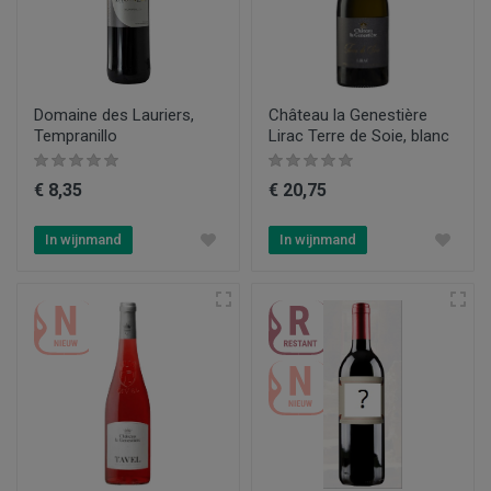
Domaine des Lauriers,
Château la Genestière
Tempranillo
Lirac Terre de Soie, blanc
€ 8,35
€ 20,75
In wijnmand
In wijnmand