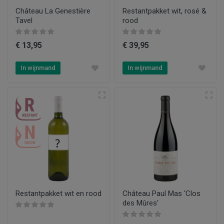
Château La Genestière
Restantpakket wit, rosé &
Tavel
rood
€ 13,95
€ 39,95
In wijnmand
In wijnmand
Restantpakket wit en rood
Château Paul Mas 'Clos
des Mûres'