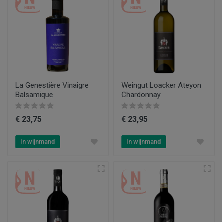
La Genestière Vinaigre
Weingut Loacker Ateyon
Balsamique
Chardonnay
€ 23,75
€ 23,95
In wijnmand
In wijnmand