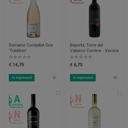
Domaine Cordaillat Gris
Beperkt, Torre del
'Tradition'
Valasco Corvina - Verona
€ 14,75
€ 6,75
In wijnmand
In wijnmand