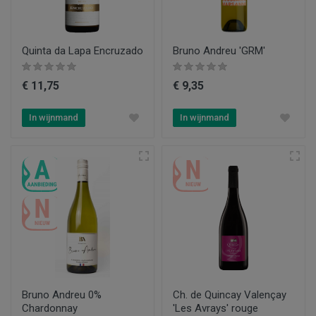
Quinta da Lapa Encruzado
Bruno Andreu 'GRM'
€ 11,75
€ 9,35
In wijnmand
In wijnmand
Bruno Andreu 0%
Ch. de Quincay Valençay
Chardonnay
'Les Avrays' rouge