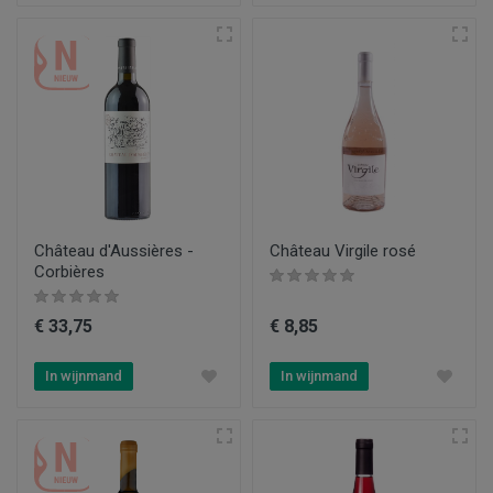
Château d'Aussières -
Château Virgile rosé
Corbières
€ 33,75
€ 8,85
In wijnmand
In wijnmand