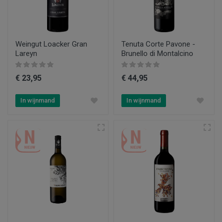
Weingut Loacker Gran
Tenuta Corte Pavone -
Lareyn
Brunello di Montalcino
€ 23,95
€ 44,95
In wijnmand
In wijnmand