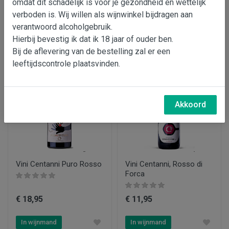
omdat dit schadelijk is voor je gezondheid en wettelijk
€ 204,95
€ 21,95
verboden is. Wij willen als wijnwinkel bijdragen aan
verantwoord alcoholgebruik.
In wijnmand
In wijnmand
Hierbij bevestig ik dat ik 18 jaar of ouder ben.
Bij de aflevering van de bestelling zal er een
leeftijdscontrole plaatsvinden.
Akkoord
Vini Centanni Puro Rosso
Vini Centanni, Rosso di
Forca
€ 18,95
€ 11,95
In wijnmand
In wijnmand