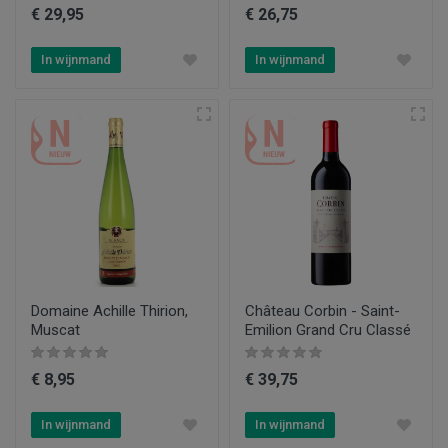
€ 29,95
€ 26,75
In wijnmand
In wijnmand
Domaine Achille Thirion,
Château Corbin - Saint-
Muscat
Emilion Grand Cru Classé
€ 8,95
€ 39,75
In wijnmand
In wijnmand