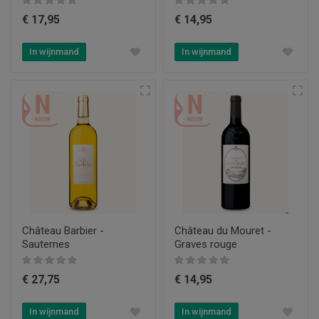
€ 17,95
€ 14,95
In wijnmand
In wijnmand
Château Barbier -
Château du Mouret -
Sauternes
Graves rouge
€ 27,75
€ 14,95
In wijnmand
In wijnmand