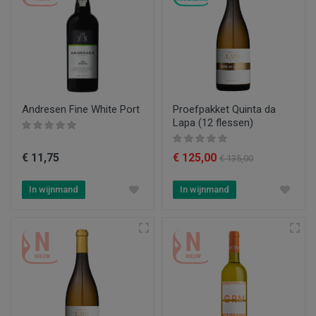
Andresen Fine White Port
Proefpakket Quinta da
Lapa (12 flessen)
€ 11,75
€ 125,00
€ 135,00
In wijnmand
In wijnmand