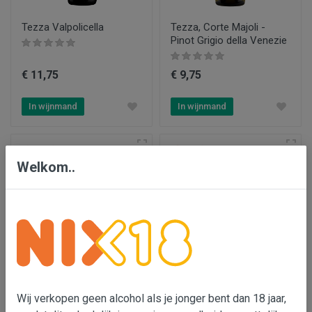
Tezza Valpolicella
Tezza, Corte Majoli -
Pinot Grigio della Venezie
€ 11,75
€ 9,75
In wijnmand
In wijnmand
Welkom..
Proefpakket
Vini Centanni 'Mario'
Châteauneuf-du-Pape
Wij verkopen geen alcohol als je jonger bent dan 18 jaar,