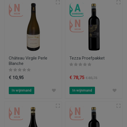
Château Virgile Perle
Tezza Proefpakket
Blanche
€ 10,95
€ 78,75
€ 85,75
In wijnmand
In wijnmand