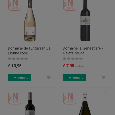
Domaine de l'Engarran La
Domaine la Genestière -
Lionne rosé
Galets rouge
€ 10,95
€ 7,95
€ 8,75
In wijnmand
In wijnmand