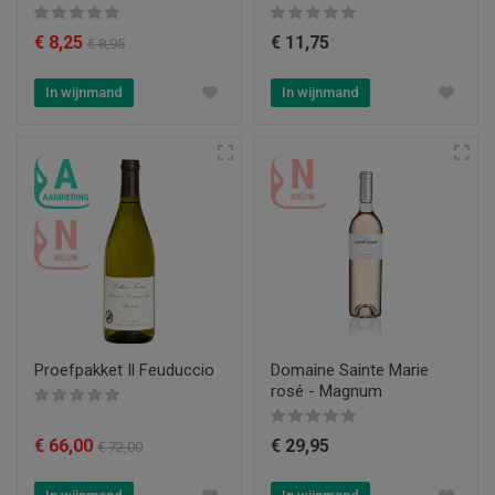
€ 8,25
€ 11,75
€ 8,95
In wijnmand
In wijnmand
Proefpakket Il Feuduccio
Domaine Sainte Marie
rosé - Magnum
€ 66,00
€ 29,95
€ 72,00