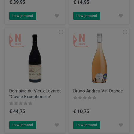
€ 39,95
€ 14,95
In wijnmand
In wijnmand
Domaine du Vieux Lazaret
Bruno Andreu Vin Orange
"Cuvée Exceptionelle"
€ 44,75
€ 10,75
In wijnmand
In wijnmand