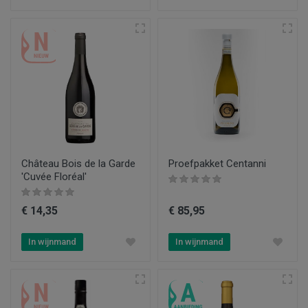
Château Bois de la Garde
Proefpakket Centanni
'Cuvée Floréal'
€ 14,35
€ 85,95
In wijnmand
In wijnmand