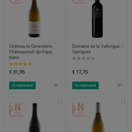
Château la Genestière,
Domaine de la Vallongue -
Châteauneuf-du-Pape,
Garrigues
blanc
€ 31,95
€ 17,75
In wijnmand
In wijnmand