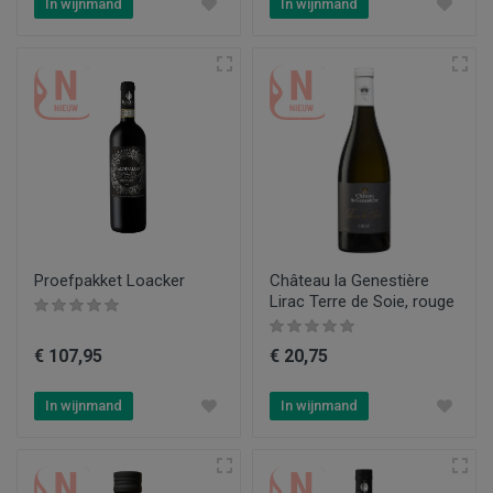
In wijnmand
In wijnmand
Proefpakket Loacker
Château la Genestière
Lirac Terre de Soie, rouge
€ 107,95
€ 20,75
In wijnmand
In wijnmand