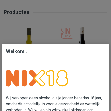
Producten
Welkom..
#ONO Chenin -
Clo' Ma Robe rouge,
Chardonnay
Chinon
€ 7,95
€ 12,95
€ 8,95
Wij verkopen geen alcohol als je jonger bent dan 18 jaar,
In wijnmand
In wijnmand
omdat dit schadelijk is voor je gezondheid en wettelijk
verboden is. Wij willen als wijnwinkel bijdragen aan